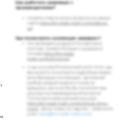
Как работать напрямую с
производителем?
Узнайте ответы на все вопросы на нашем
сайте
https://mt-trade-mark.com/ru/about-
us/
Где посмотреть коллекции «вживую»?
Мы проводим шоурум в Москве раз в
полгода. Узнайте больше о шоуруме в
Москве
https://mt-trade-
mark.com/ru/moscow/
У нас есть ВИРТУАЛЬНЫЙ ШОУ-РУМ, где
Вы можете посмотреть подробные видео
всех брендов и коллекций – детальный
разбор каждой модели и показ на
ет
девушках, как если бы Вы посетили наш
шоу-рум на индивидуальной встрече.
Посмотреть виртуальный шоу-рум
https://mt-trade-mark.com/ru/virtual_show-
room/
(вход только по паролю – запросите
у нас
maria
@
mt
-
trade
-
mark
.
com
)
бы