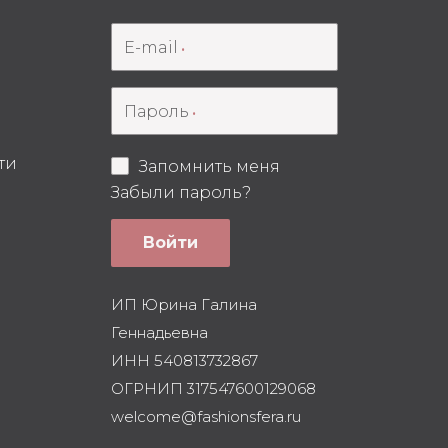
E-mail
Пароль
ти
Запомнить меня
Забыли пароль?
Войти
ИП Юрина Галина
Геннадьевна
ИНН 540813732867
ОГРНИП 317547600129068
welcome@fashionsfera.ru