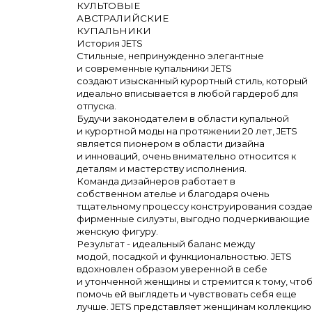
КУЛЬТОВЫЕ
АВСТРАЛИЙСКИЕ
КУПАЛЬНИКИ
История JETS
Стильные, непринужденно элегантные
и
современные купальники JETS
создают
изысканный курортный стиль, который
идеально вписывается в любой гардероб для
отпуска.
Будучи законодателем в области купальной
и
курортной моды на протяжении 20 лет, JETS
является пионером в области дизайна
и
инноваций, очень внимательно относится к
деталям и мастерству исполнения.
Команда дизайнеров работает в
собственном
ателье и благодаря очень
тщательному процессу конструирования созда
фирменные силуэты, выгодно подчеркивающие
женскую фигуру.
Результат - идеальный баланс между
модой,
посадкой и функциональностью. JETS
вдохновлен образом уверенной в себе
и
утонченной женщины и стремится к тому, что
помочь ей выглядеть и чувствовать себя еще
лучше. JETS представляет женщинам коллекцию