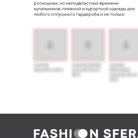
роскошных, но неподвластных времени
купальников, пляжной и курортной одежды для
любого отпускного гардероба и не только.
Скачать
Скачать
БЛАНК
Скачать
БрендБук JETS
Summer1'26-27
РАБ.КНИГА
JETS
Summer1'26-27
JETS