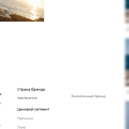
я
Страна бренда
и
Экологичный бренд
и
Ценовой сегмент
Премиум
ы
Люкс