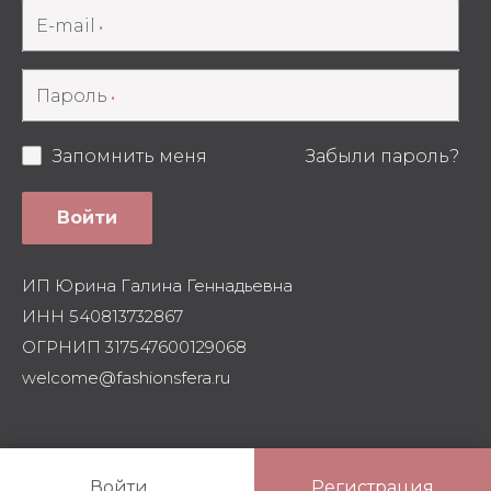
E-mail
Пароль
Запомнить меня
Забыли пароль?
Войти
ИП Юрина Галина Геннадьевна
ИНН 540813732867
ОГРНИП 317547600129068
welcome@fashionsfera.ru
Войти
Регистрация